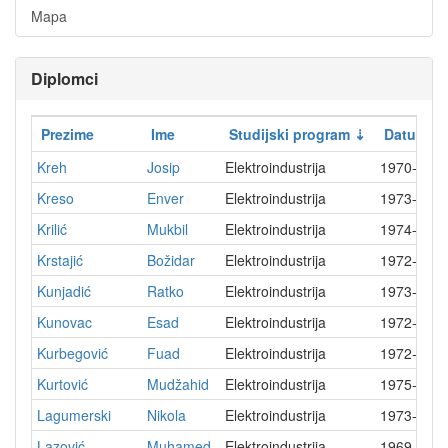
Mapa
Diplomci
Prezime
Ime
Studijski program
Datum di
Kreh
Josip
Elektroindustrija
1970-03-
Kreso
Enver
Elektroindustrija
1973-03-
Krilić
Mukbil
Elektroindustrija
1974-04-
Krstajić
Božidar
Elektroindustrija
1972-06-
Kunjadić
Ratko
Elektroindustrija
1973-07-
Kunovac
Esad
Elektroindustrija
1972-12-
Kurbegović
Fuad
Elektroindustrija
1972-01-
Kurtović
Mudžahid
Elektroindustrija
1975-02-
Lagumerski
Nikola
Elektroindustrija
1973-01-
Lazović
Muhamed
Elektroindustrija
1969-11-