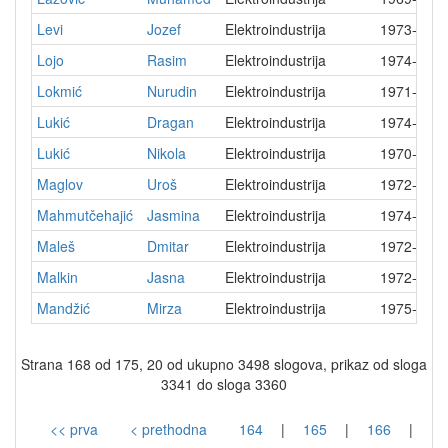
Levi
Jozef
Elektroindustrija
1973-02-
Lojo
Rasim
Elektroindustrija
1974-01-
Lokmić
Nurudin
Elektroindustrija
1971-03-
Lukić
Dragan
Elektroindustrija
1974-09-
Lukić
Nikola
Elektroindustrija
1970-06-
Maglov
Uroš
Elektroindustrija
1972-03-
Mahmutčehajić
Jasmina
Elektroindustrija
1974-07-
Maleš
Dmitar
Elektroindustrija
1972-12-
Malkin
Jasna
Elektroindustrija
1972-07-
Mandžić
Mirza
Elektroindustrija
1975-07-
Strana 168 od 175, 20 od ukupno 3498 slogova, prikaz od sloga
3341 do sloga 3360
<< prva
< prethodna
164
|
165
|
166
|