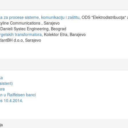
a za procese sisteme, komunikaciju i zaštitu
, ODS "Elektrodistribucija" 
kyline Communications , Sarajevo
 Danieli Systec Engineering, Beograd
ergetskih transformatora
, Kolektor Etra, Barajevo
tlantBH d.o.o, Sarajevo
ka
sistent)
ere
n u Raiffeisen banci
s 10.4.2014.
ja