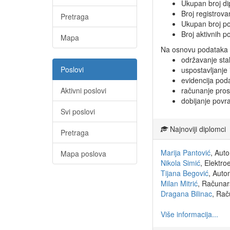
Ukupan broj d
Broj registrov
Pretraga
Ukupan broj po
Broj aktivnih p
Mapa
Na osnovu podataka 
održavanje sta
Poslovi
uspostavljanje
evidencija pod
Aktivni poslovi
računanje pros
dobijanje povra
Svi poslovi
Najnoviji diplomci
Pretraga
Marija Pantović
, Aut
Mapa poslova
Nikola Simić
, Elektr
Tijana Begović
, Auto
Milan Mitrić
, Računar
Dragana Bilinac
, Rač
Više informacija...