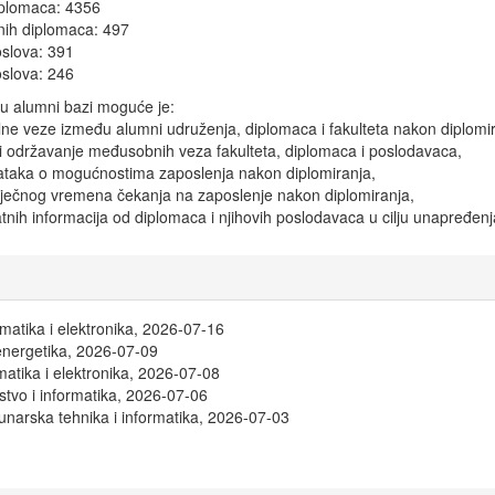
iplomaca: 4356
anih diplomaca: 497
slova: 391
oslova: 246
u alumni bazi moguće je:
lne veze između alumni udruženja, diplomaca i fakulteta nakon diplomir
 i održavanje međusobnih veza fakulteta, diplomaca i poslodavaca,
ataka o mogućnostima zaposlenja nakon diplomiranja,
ječnog vremena čekanja na zaposlenje nakon diplomiranja,
tnih informacija od diplomaca i njihovih poslodavaca u cilju unapređenj
omatika i elektronika, 2026-07-16
oenergetika, 2026-07-09
matika i elektronika, 2026-07-08
stvo i informatika, 2026-07-06
unarska tehnika i informatika, 2026-07-03