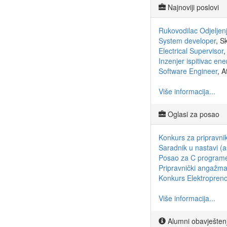
Najnoviji poslovi
Rukovodilac Odjeljenj
System developer
, S
Electrical Supervisor
,
Inzenjer ispitivac en
Software Engineer
, A
Više informacija...
Oglasi za posao
Konkurs za pripravni
Saradnik u nastavi (a
Posao za C program
Pripravnički angažma
Konkurs Elektropreno
Više informacija...
Alumni obavješten