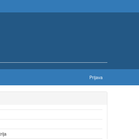
Prijava
trija