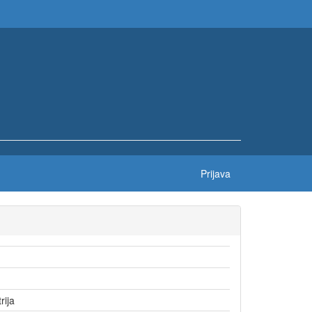
Prijava
trija