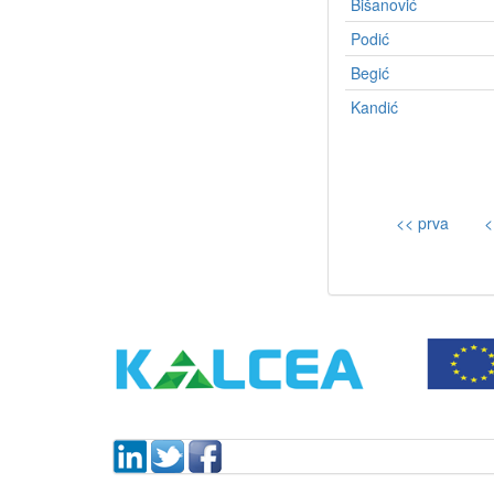
Bišanović
Podić
Begić
Kandić
<< prva
<