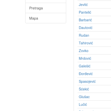
Jevtić
Pretraga
Pantelić
Mapa
Barbarić
Dautović
Rudan
Tahirović
Zovko
Mrdović
Galešić
Ðorđević
Spasojević
Šćekić
Glušac
Lučić