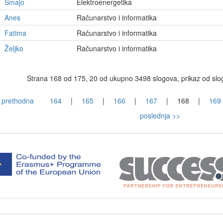
Smajo
Elektroenergetika
Anes
Računarstvo i informatika
Fatima
Računarstvo i informatika
Željko
Računarstvo i informatika
Strana 168 od 175, 20 od ukupno 3498 slogova, prikaz od sl
 prethodna
164
|
165
|
166
|
167
|
168
|
169
poslednja >>