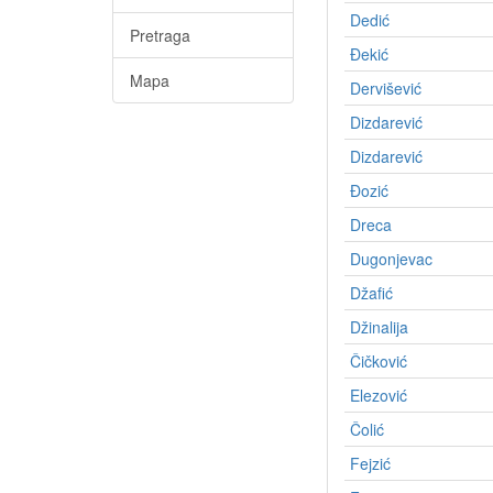
Dedić
Pretraga
Ðekić
Mapa
Dervišević
Dizdarević
Dizdarević
Ðozić
Dreca
Dugonjevac
Džafić
Džinalija
Čičković
Elezović
Čolić
Fejzić