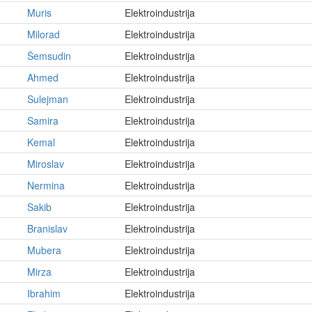
Muris
Elektroindustrija
Milorad
Elektroindustrija
Šemsudin
Elektroindustrija
Ahmed
Elektroindustrija
Sulejman
Elektroindustrija
Samira
Elektroindustrija
Kemal
Elektroindustrija
Miroslav
Elektroindustrija
Nermina
Elektroindustrija
Sakib
Elektroindustrija
Branislav
Elektroindustrija
Mubera
Elektroindustrija
Mirza
Elektroindustrija
Ibrahim
Elektroindustrija