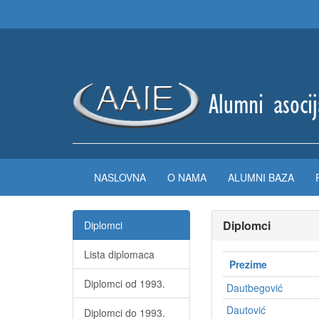
NASLOVNA
O NAMA
ALUMNI BAZA
Diplomci
Diplomci
Lista diplomaca
Prezime
Diplomci od 1993.
Dautbegović
Dautović
Diplomci do 1993.