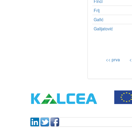
Finci
Frlj
Gafić
Galijatović
<< prva
<