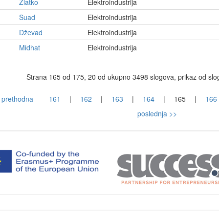
Zlatko
Elektroindustrija
Suad
Elektroindustrija
Dževad
Elektroindustrija
Midhat
Elektroindustrija
Strana 165 od 175, 20 od ukupno 3498 slogova, prikaz od sl
 prethodna
161
|
162
|
163
|
164
|
165
|
166
poslednja >>