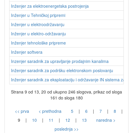
Inženjer za elektroenergetska postrojenja
Inženjer u Tehničkoj pripremi
Inženjer u elektroodržavanju
Inženjer u elektro-održavanju
Inženjer tehnološke pripreme
Inženjer softvera
Inzenjer saradnik za upravljanje prodajnim kanalima
Inženjer saradnik za podršku elektronskom poslovanju
Inženjer saradnik za eksploataciju i održavanje IN sistema za po
Strana 9 od 13, 20 od ukupno 246 slogova, prikaz od sloga
161 do sloga 180
<< prva
< prethodna
5
|
6
|
7
|
8
|
9
|
10
|
11
|
12
|
13
naredna >
poslednja >>