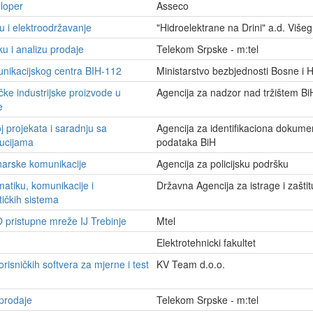
loper
Asseco
u i elektroodržavanje
"Hidroelektrane na Drini" a.d. Više
u i analizu prodaje
Telekom Srpske - m:tel
nikacijskog centra BIH-112
Ministarstvo bezbjednosti Bosne i
čke industrijske proizvode u
Agencija za nadzor nad tržištem B
e
j projekata i saradnju sa
Agencija za identifikaciona dokume
tucijama
podataka BiH
narske komunikacije
Agencija za policijsku podršku
matiku, komunikacije i
Državna Agencija za istrage i zašti
ičkih sistema
O pristupne mreže IJ Trebinje
Mtel
Elektrotehnicki fakultet
risničkih softvera za mjerne i test
KV Team d.o.o.
 prodaje
Telekom Srpske - m:tel