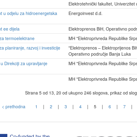
Elektrotehnički fakultet, Univerzitet
t u odjelu za hidroenergetska
Energoinvest d.d.
t ee dijela
Elektroprenos BiH, Operativno pod
 za termoelektrane
MH "Elektroprivreda Republike Sr
a planiranje, razvoj i investicije
"Elektroprenos – Elektroprijenos Bi
Operativno područje Banja Luka
u Direkciji za upravljanje
MH "Elektroprivreda Republike Sr
MH "Elektroprivreda Republike Sr
Strana 5 od 13, 20 od ukupno 246 slogova, prikaz od slo
< prethodna
1
|
2
|
3
|
4
|
5
|
6
|
7
|