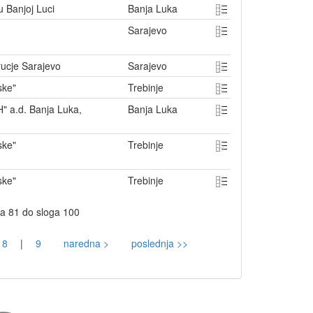
 u Banjoj Luci
Banja Luka
Sarajevo
rucje Sarajevo
Sarajevo
pske"
Trebinje
H" a.d. Banja Luka,
Banja Luka
pske"
Trebinje
pske"
Trebinje
ga 81 do sloga 100
8
|
9
naredna >
poslednja >>