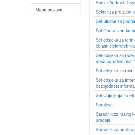
Senior Android Deve
Mapa poslova
Sektor za proizvodnj
Sef Sluzbe za podrsk
Šef Operativno-komu
Šef odsjeka za tehni
oblasti elektrotehnik
Šef odsjeka za razvo
međunarodnim insti
Šef odsjeka za raču
Šef odsjeka za infor
bezbjednost informat
Šef Odjeljenja za Ei
Sarajevo
Saradnik za razvoj ko
uređaje
Saradnik za analizu