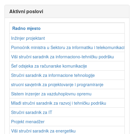
Aktivni poslovi
Radno mjesto
Inžinjer projektant
Pomoćnik ministra u Sektoru za informatiku i telekomunikacione 
Viši stručni saradnik za informaciono-tehničku podršku
Šef odsjeka za računarske komunikacije
Stručni saradnik za informacione tehnologije
strucni savjetnik za projektovanje i programiranje
Sistem inzenjer za vazduhoplovnu opremu
Mlađi stručni saradnik za razvoj i tehničku podršku
Stručni saradnik za IT
Projekt menadžer
Viši stručni saradnik za energetiku