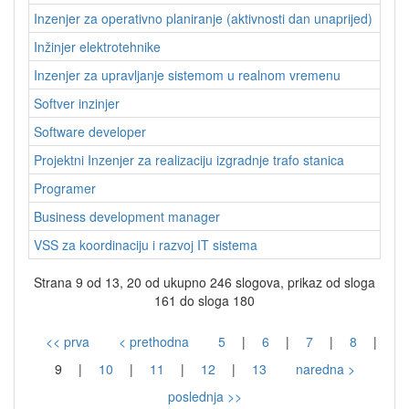
Inzenjer za operativno planiranje (aktivnosti dan unaprijed)
Inžinjer elektrotehnike
Inzenjer za upravljanje sistemom u realnom vremenu
Softver inzinjer
Software developer
Projektni Inzenjer za realizaciju izgradnje trafo stanica
Programer
Business development manager
VSS za koordinaciju i razvoj IT sistema
Strana 9 od 13, 20 od ukupno 246 slogova, prikaz od sloga
161 do sloga 180
<< prva
< prethodna
5
|
6
|
7
|
8
|
9
|
10
|
11
|
12
|
13
naredna >
poslednja >>