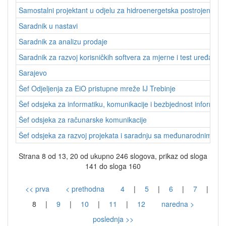
Samostalni projektant u odjelu za hidroenergetska postrojenja
Saradnik u nastavi
Saradnik za analizu prodaje
Saradnik za razvoj korisničkih softvera za mjerne i test uređaje
Sarajevo
Šef Odjeljenja za EiO pristupne mreže IJ Trebinje
Šef odsjeka za informatiku, komunikacije i bezbjednost informati
Šef odsjeka za računarske komunikacije
Šef odsjeka za razvoj projekata i saradnju sa međunarodnim inst
Strana 8 od 13, 20 od ukupno 246 slogova, prikaz od sloga
141 do sloga 160
<< prva
< prethodna
4
|
5
|
6
|
7
|
8
|
9
|
10
|
11
|
12
naredna >
poslednja >>