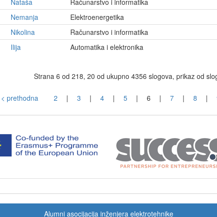
Nataša
Računarstvo i informatika
Nemanja
Elektroenergetika
Nikolina
Računarstvo i informatika
Ilija
Automatika i elektronika
Strana 6 od 218, 20 od ukupno 4356 slogova, prikaz od slo
< prethodna
2
|
3
|
4
|
5
|
6
|
7
|
8
|
Alumni asocijacija inženjera elektrotehnike