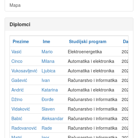
Mapa
Diplomci
Prezime
Ime
Studijski program
Datum 
Vasić
Mario
Elektroenergetika
2022-0
Cinco
Milana
Automatika i elektronika
2022-0
Vukosavljević
Ljubica
Automatika i elektronika
2022-0
Gašević
Ivan
Računarstvo i informatika
2022-0
Andrić
Katarina
Automatika i elektronika
2022-0
Džino
Đorđe
Računarstvo i informatika
2022-0
Vidaković
Slaven
Računarstvo i informatika
2022-0
Babić
Aleksandar
Računarstvo i informatika
2022-0
Radovanović
Rade
Računarstvo i informatika
2022-0
Matić
Igor
Računarstvo i informatika
2022-0