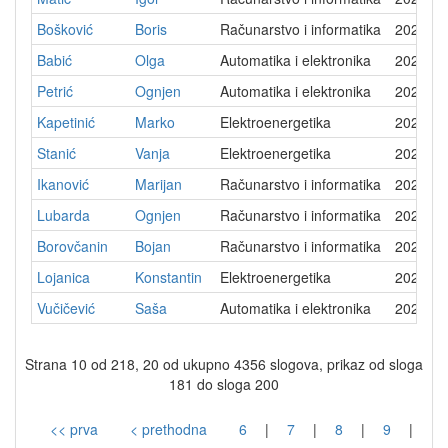
Bošković
Boris
Računarstvo i informatika
2022-0
Babić
Olga
Automatika i elektronika
2022-0
Petrić
Ognjen
Automatika i elektronika
2022-0
Kapetinić
Marko
Elektroenergetika
2022-0
Stanić
Vanja
Elektroenergetika
2022-0
Ikanović
Marijan
Računarstvo i informatika
2021-1
Lubarda
Ognjen
Računarstvo i informatika
2021-1
Borovčanin
Bojan
Računarstvo i informatika
2021-1
Lojanica
Konstantin
Elektroenergetika
2021-1
Vučičević
Saša
Automatika i elektronika
2021-1
Strana 10 od 218, 20 od ukupno 4356 slogova, prikaz od sloga
181 do sloga 200
<< prva
< prethodna
6
|
7
|
8
|
9
|