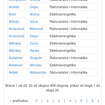
Anđelić
Dejan
Računarstvo i informatika
2
Antić
Andrej
Elektroenergetika
2
Arbinja
Ivana
Računarstvo i informatika
2
Arnautović
Mehmed
Računarstvo i informatika
2
Arnautović
Dejan
Elektroenergetika
2
Aškraba
Zoran
Elektroenergetika
2
Aškraba
Ranka
Elektroenergetika
2
Avdalović
Dragutin
Računarstvo i informatika
2
Avdalović
Miroslav
Elektroenergetika
2
Avlijaš
Aleksandar
Računarstvo i informatika
2
Strana 1 od 43, 20 od ukupno 858 slogova, prikaz od sloga 1 do
sloga 20
< prethodna
1
|
2
|
3
|
4
|
5
|
6
|