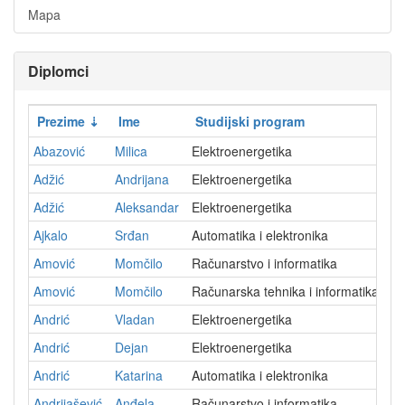
Mapa
Diplomci
Prezime
Ime
Studijski program
D
Abazović
Milica
Elektroenergetika
2
Adžić
Andrijana
Elektroenergetika
2
Adžić
Aleksandar
Elektroenergetika
2
Ajkalo
Srđan
Automatika i elektronika
2
Amović
Momčilo
Računarstvo i informatika
2
Amović
Momčilo
Računarska tehnika i informatika
2
Andrić
Vladan
Elektroenergetika
2
Andrić
Dejan
Elektroenergetika
2
Andrić
Katarina
Automatika i elektronika
2
Andrijašević
Anđela
Računarstvo i informatika
2