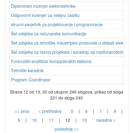
Diplomirani inzenjer elektrotehnike
Odgovorni inzenjer za relejnu zastitu
strucni savjetnik za projektovanje i programiranje
Šef odsjeka za računarske komunikacije
Šef odsjeka za tehničke industrijske proizvode u oblasti elektrote
Šef odsjeka za razvoj projekata i saradnju sa međunarodnim inst
Forenzički analitičar kompjuterskih sistema
Tehnički saradnik
Program Coordinator
Strana 12 od 13, 20 od ukupno 246 slogova, prikaz od sloga
221 do sloga 240
<< prva
< prethodna
5
|
6
|
7
|
8
|
9
|
10
|
11
|
12
|
13
naredna >
poslednja >>