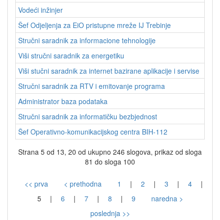
Vodeći inžinjer
Šef Odjeljenja za EiO pristupne mreže IJ Trebinje
Stručni saradnik za informacione tehnologije
Viši stručni saradnik za energetiku
Viši stučni saradnik za internet bazirane aplikacije i servise
Stručni saradnik za RTV i emitovanje programa
Administrator baza podataka
Stručni saradnik za informatičku bezbjednost
Šef Operativno-komunikacijskog centra BIH-112
Strana 5 od 13, 20 od ukupno 246 slogova, prikaz od sloga
81 do sloga 100
<< prva
< prethodna
1
|
2
|
3
|
4
|
5
|
6
|
7
|
8
|
9
naredna >
poslednja >>