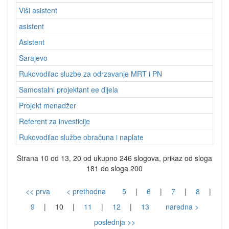
Viši asistent
asistent
Asistent
Sarajevo
Rukovodilac sluzbe za odrzavanje MRT i PN
Samostalni projektant ee dijela
Projekt menadžer
Referent za investicije
Rukovodilac službe obračuna i naplate
Strana 10 od 13, 20 od ukupno 246 slogova, prikaz od sloga
181 do sloga 200
<< prva
< prethodna
5
|
6
|
7
|
8
|
9
|
10
|
11
|
12
|
13
naredna >
poslednja >>