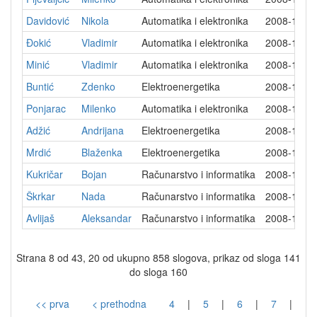
Davidović
Nikola
Automatika i elektronika
2008-12-1
Ðokić
Vladimir
Automatika i elektronika
2008-12-1
Minić
Vladimir
Automatika i elektronika
2008-12-1
Buntić
Zdenko
Elektroenergetika
2008-12-1
Ponjarac
Milenko
Automatika i elektronika
2008-12-1
Adžić
Andrijana
Elektroenergetika
2008-12-2
Mrdić
Blaženka
Elektroenergetika
2008-12-2
Kukričar
Bojan
Računarstvo i informatika
2008-12-2
Škrkar
Nada
Računarstvo i informatika
2008-12-2
Avlijaš
Aleksandar
Računarstvo i informatika
2008-12-2
Strana 8 od 43, 20 od ukupno 858 slogova, prikaz od sloga 141
do sloga 160
<< prva
< prethodna
4
|
5
|
6
|
7
|