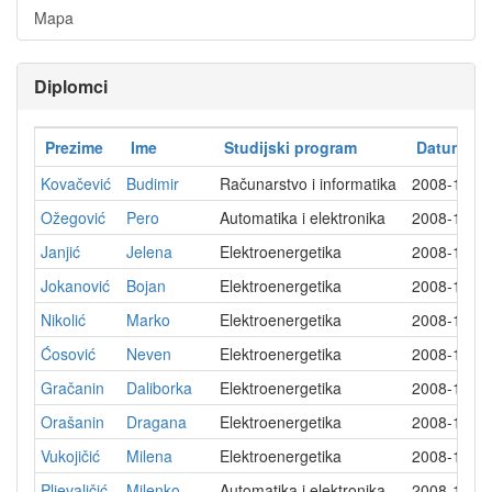
Mapa
Diplomci
Prezime
Ime
Studijski program
Datum dip
Kovačević
Budimir
Računarstvo i informatika
2008-11-1
Ožegović
Pero
Automatika i elektronika
2008-12-0
Janjić
Jelena
Elektroenergetika
2008-12-0
Jokanović
Bojan
Elektroenergetika
2008-12-0
Nikolić
Marko
Elektroenergetika
2008-12-0
Ćosović
Neven
Elektroenergetika
2008-12-0
Gračanin
Daliborka
Elektroenergetika
2008-12-0
Orašanin
Dragana
Elektroenergetika
2008-12-0
Vukojičić
Milena
Elektroenergetika
2008-12-0
Pljevaljčić
Milenko
Automatika i elektronika
2008-12-1