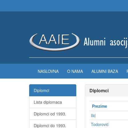
NASLOVNA
O NAMA
ALUMNI BAZA
Diplomci
Diplomci
Lista diplomaca
Prezime
Diplomci od 1993.
Ilić
Todorović
Diplomci do 1993.