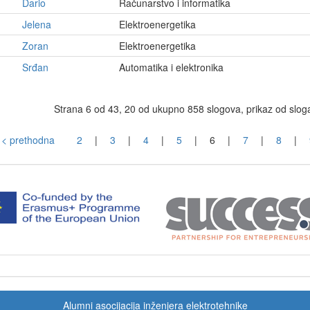
Dario
Računarstvo i informatika
Jelena
Elektroenergetika
Zoran
Elektroenergetika
Srđan
Automatika i elektronika
Strana 6 od 43, 20 od ukupno 858 slogova, prikaz od slog
< prethodna
2
|
3
|
4
|
5
|
6
|
7
|
8
|
Alumni asocijacija inženjera elektrotehnike