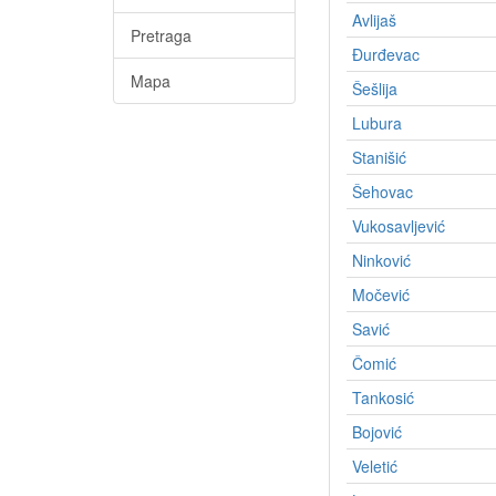
Avlijaš
Pretraga
Ðurđevac
Mapa
Šešlija
Lubura
Stanišić
Šehovac
Vukosavljević
Ninković
Močević
Savić
Čomić
Tankosić
Bojović
Veletić