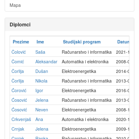
Mapa
Diplomci
Prezime
Ime
Studijski program
Datum dip
Čolović
Saša
Računarstvo i informatika
2021-11-2
Čomić
Aleksandar
Automatika i elektronika
2008-03-2
Čorlija
Dušan
Elektroenergetika
2014-09-2
Čorlija
Nikola
Računarstvo i informatika
2013-07-1
Ćorović
Igor
Elektroenergetika
2016-03-1
Ćosović
Jelena
Računarstvo i informatika
2013-02-0
Ćosović
Neven
Elektroenergetika
2008-12-0
Crkvenjaš
Ana
Automatika i elektronika
2020-12-2
Crnjak
Jelena
Elektroenergetika
2009-12-2
Crnjak
Ranka
Računarstvo i informatika
2010-07-1