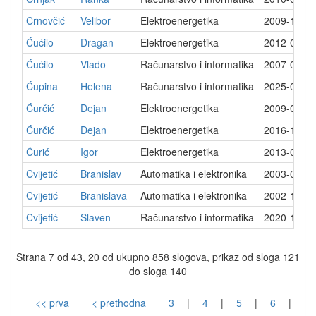
Crnovčić
Velibor
Elektroenergetika
2009-12-0
Ćućilo
Dragan
Elektroenergetika
2012-02-2
Ćućilo
Vlado
Računarstvo i informatika
2007-05-0
Ćupina
Helena
Računarstvo i informatika
2025-05-1
Ćurčić
Dejan
Elektroenergetika
2009-04-0
Ćurčić
Dejan
Elektroenergetika
2016-11-2
Ćurić
Igor
Elektroenergetika
2013-03-1
Cvijetić
Branislav
Automatika i elektronika
2003-03-1
Cvijetić
Branislava
Automatika i elektronika
2002-12-2
Cvijetić
Slaven
Računarstvo i informatika
2020-12-3
Strana 7 od 43, 20 od ukupno 858 slogova, prikaz od sloga 121
do sloga 140
<< prva
< prethodna
3
|
4
|
5
|
6
|