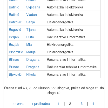
Batinić
Svjetlana
Automatika i elektronika
2010
Batinić
Vladan
Automatika i elektronika
2011
Batković
Sanja
Elektroenergetika
2009
Begović
Tijana
Automatika i elektronika
2026
Berjan
Risto
Računarstvo i informatika
2025
Bezjak
Mia
Elektroenergetika
2013
Biberdžić
Marija
Elektroenergetika
2019
Bilinac
Dragana
Računarstvo i informatika
2024
Bilinac
Dragana
Računarska tehnika i informatika
2026
Bjeković
Nikola
Računarstvo i informatika
2023
Strana 2 od 43, 20 od ukupno 858 slogova, prikaz od sloga 21 do
sloga 40
<< prva
< prethodna
1
|
2
|
3
|
4
|