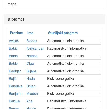
Mapa
Diplomci
Prezime
Ime
Studijski program
Dat
Avlijaš
Slađan
Automatika i elektronika
2007
Babić
Aleksandar
Računarstvo i informatika
2022
Babić
Nataša
Automatika i elektronika
2001
Babić
Olga
Automatika i elektronika
2022
Badnjar
Biljana
Automatika i elektronika
2014
Bajić
Nada
Elektroenergetika
2004
Banduka
Dejan
Automatika i elektronika
2003
Banjanin
Mladen
Elektroenergetika
2011
Bartula
Ana
Računarstvo i informatika
2025
Bastah
Nikola
Računarstvo i informatika
2025