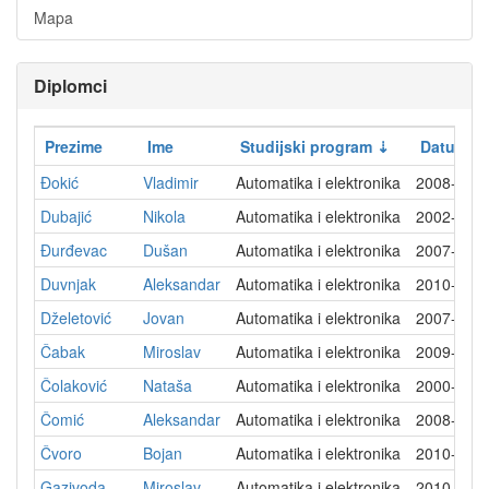
Mapa
Diplomci
Prezime
Ime
Studijski program
Datum di
Ðokić
Vladimir
Automatika i elektronika
2008-12-
Dubajić
Nikola
Automatika i elektronika
2002-03-
Ðurđevac
Dušan
Automatika i elektronika
2007-12-
Duvnjak
Aleksandar
Automatika i elektronika
2010-10-
Dželetović
Jovan
Automatika i elektronika
2007-10-
Čabak
Miroslav
Automatika i elektronika
2009-03-
Čolaković
Nataša
Automatika i elektronika
2000-10-
Čomić
Aleksandar
Automatika i elektronika
2008-03-
Čvoro
Bojan
Automatika i elektronika
2010-07-
Gazivoda
Miroslav
Automatika i elektronika
2010-10-