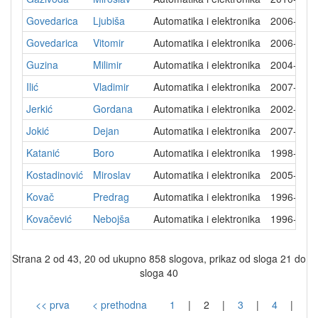
Govedarica
Ljubiša
Automatika i elektronika
2006-03-
Govedarica
Vitomir
Automatika i elektronika
2006-12-
Guzina
Milimir
Automatika i elektronika
2004-11-
Ilić
Vladimir
Automatika i elektronika
2007-11-
Jerkić
Gordana
Automatika i elektronika
2002-07-
Jokić
Dejan
Automatika i elektronika
2007-02-
Katanić
Boro
Automatika i elektronika
1998-02-
Kostadinović
Miroslav
Automatika i elektronika
2005-02-
Kovač
Predrag
Automatika i elektronika
1996-05-
Kovačević
Nebojša
Automatika i elektronika
1996-03-
Strana 2 od 43, 20 od ukupno 858 slogova, prikaz od sloga 21 do
sloga 40
<< prva
< prethodna
1
|
2
|
3
|
4
|