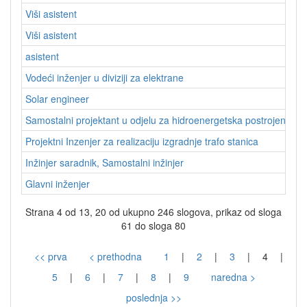
Viši asistent
E
Viši asistent
E
asistent
E
Vodeći inženjer u diviziji za elektrane
E
Solar engineer
E
Samostalni projektant u odjelu za hidroenergetska postrojenja
E
Projektni Inzenjer za realizaciju izgradnje trafo stanica
E
Inžinjer saradnik, Samostalni inžinjer
E
Glavni inženjer
E
Strana 4 od 13, 20 od ukupno 246 slogova, prikaz od sloga
61 do sloga 80
<< prva
< prethodna
1
|
2
|
3
|
4
|
5
|
6
|
7
|
8
|
9
naredna >
poslednja >>