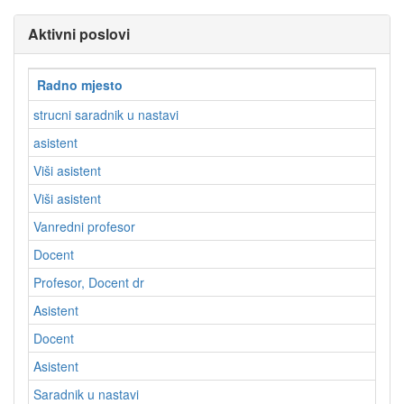
Aktivni poslovi
Radno mjesto
strucni saradnik u nastavi
E
asistent
E
Viši asistent
E
Viši asistent
E
Vanredni profesor
E
Docent
E
Profesor, Docent dr
E
Asistent
E
Docent
E
Asistent
E
Saradnik u nastavi
E