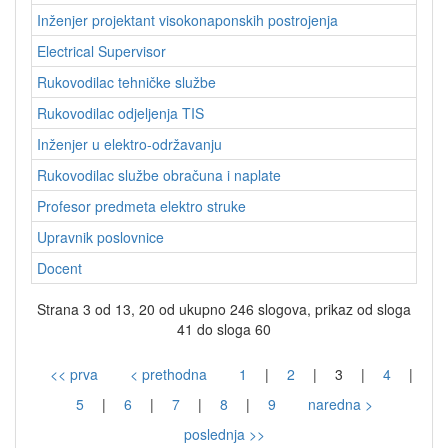
Inženjer projektant visokonaponskih postrojenja
Electrical Supervisor
Rukovodilac tehničke službe
Rukovodilac odjeljenja TIS
Inženjer u elektro-održavanju
Rukovodilac službe obračuna i naplate
Profesor predmeta elektro struke
Upravnik poslovnice
Docent
Strana 3 od 13, 20 od ukupno 246 slogova, prikaz od sloga
41 do sloga 60
<< prva
< prethodna
1
|
2
|
3
|
4
|
5
|
6
|
7
|
8
|
9
naredna >
poslednja >>