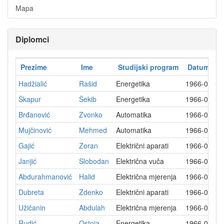
Mapa
Diplomci
Prezime
Ime
Studijski program
Datum dip
Hadžialić
Rašid
Energetika
1966-08-3
Škapur
Šekib
Energetika
1966-08-0
Brđanović
Zvonko
Automatika
1966-07-1
Mujčinović
Mehmed
Automatika
1966-06-2
Gajić
Zoran
Električni aparati
1966-06-1
Janjić
Slobodan
Električna vuča
1966-05-3
Abdurahmanović
Halid
Električna mjerenja
1966-05-0
Dubreta
Zdenko
Električni aparati
1966-04-0
Užičanin
Abdulah
Električna mjerenja
1966-03-1
Rudić
Ostoja
Energetika
1966-03-1