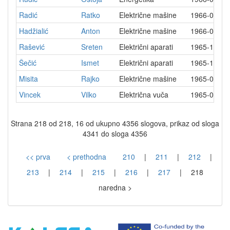
Radić
Ratko
Električne mašine
1966-03-0
Hadžialić
Anton
Električne mašine
1966-02-2
Rašević
Sreten
Električni aparati
1965-12-1
Šečić
Ismet
Električni aparati
1965-12-1
Misita
Rajko
Električne mašine
1965-09-2
Vincek
Vilko
Električna vuča
1965-07-0
Strana 218 od 218, 16 od ukupno 4356 slogova, prikaz od sloga
4341 do sloga 4356
<< prva
< prethodna
210
|
211
|
212
|
213
|
214
|
215
|
216
|
217
|
218
naredna >