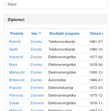
Mapa
Diplomci
Prezime
Ime
Studijski program
Datum diplo
Antonić
Zvonko
Telekomunikacije
1981-07-01
Sedić
Zvonko
Telekomunikacije
1980-10-03
Knežević
Zvonko
Elektroenergetika
1977-02-04
Marić
Zvonko
Elektroenergetika
1978-06-30
Markovčić
Zvonko
Elektroenergetika
1980-12-04
Brđanović
Zvonko
Automatika
1966-07-15
Popović
Zvonimir
Elektroindustrija
1972-03-23
Primorac
Zvonimir
Elektroenergetika
1975-12-10
Zubak
Zvonimir
Elektroenergetika
1976-11-15
Miličević
Zvonimir
Električna vuča
1967-07-18