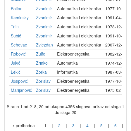
Bolfan
Zvonimir
Automatika i elektronika
1977-10-26
Kaminsky
Zvonimir
Automatika i elektronika
1991-04-04
Trlin
Zvonimir
Automatika i elektronika
1978-12-27
Šubić
Zvonimir
Automatika i elektronika
1991-10-15
Šehovac
Zvjezdan
Automatika i elektronika
2007-12-06
Robović
Zulfo
Elektroenergetika
1982-12-30
Jukić
Zrinko
Automatika
1974-12-17
Lekić
Zorka
Informatika
1987-03-26
Josipović
Zorislav
Elektroenergetika
1977-10-10
Marijanović
Zorislav
Elektroenergetika
1975-02-07
Strana 1 od 218, 20 od ukupno 4356 slogova, prikaz od sloga 1
do sloga 20
< prethodna
1
|
2
|
3
|
4
|
5
|
6
|