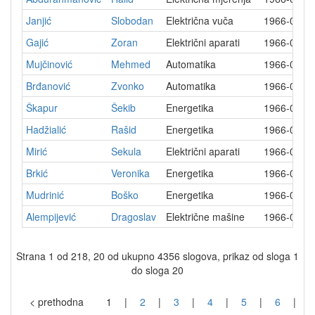
Janjić
Slobodan
Električna vuča
1966-05-3
Gajić
Zoran
Električni aparati
1966-06-1
Mujčinović
Mehmed
Automatika
1966-06-2
Brđanović
Zvonko
Automatika
1966-07-1
Škapur
Šekib
Energetika
1966-08-0
Hadžialić
Rašid
Energetika
1966-08-3
Mirić
Sekula
Električni aparati
1966-09-0
Brkić
Veronika
Energetika
1966-09-1
Mudrinić
Boško
Energetika
1966-09-1
Alempijević
Dragoslav
Električne mašine
1966-09-1
Strana 1 od 218, 20 od ukupno 4356 slogova, prikaz od sloga 1
do sloga 20
< prethodna
1
|
2
|
3
|
4
|
5
|
6
|