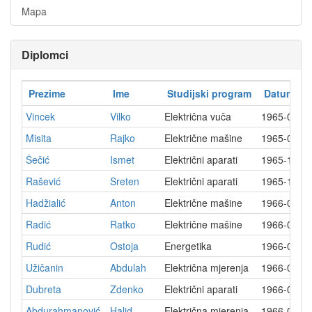
Mapa
Diplomci
Prezime
Ime
Studijski program
Datum dip
Vincek
Vilko
Električna vuča
1965-07-0
Misita
Rajko
Električne mašine
1965-09-2
Šečić
Ismet
Električni aparati
1965-12-1
Rašević
Sreten
Električni aparati
1965-12-1
Hadžialić
Anton
Električne mašine
1966-02-2
Radić
Ratko
Električne mašine
1966-03-0
Rudić
Ostoja
Energetika
1966-03-1
Užičanin
Abdulah
Električna mjerenja
1966-03-1
Dubreta
Zdenko
Električni aparati
1966-04-0
Abdurahmanović
Halid
Električna mjerenja
1966-05-0