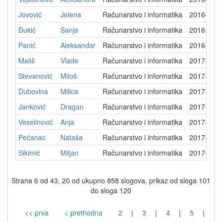
Jovović
Jelena
Računarstvo i informatika
2016-10-
Đukić
Sanja
Računarstvo i informatika
2016-10-
Panić
Aleksandar
Računarstvo i informatika
2016-12-
Mališ
Vlade
Računarstvo i informatika
2017-03-
Stevanović
Miloš
Računarstvo i informatika
2017-03-
Dubovina
Milica
Računarstvo i informatika
2017-07-
Janković
Dragan
Računarstvo i informatika
2017-10-
Veselinović
Anja
Računarstvo i informatika
2017-09-
Pećanac
Nataša
Računarstvo i informatika
2017-10-
Sikimić
Miljan
Računarstvo i informatika
2017-10-
Strana 6 od 43, 20 od ukupno 858 slogova, prikaz od sloga 101
do sloga 120
<< prva
< prethodna
2
|
3
|
4
|
5
|