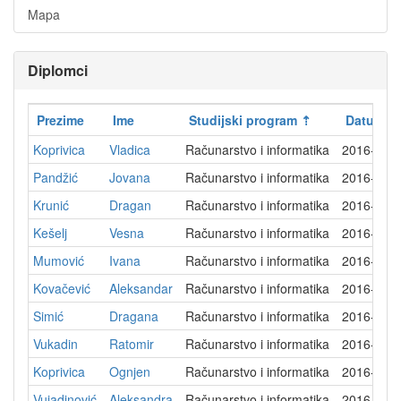
Mapa
Diplomci
Prezime
Ime
Studijski program
Datum di
Koprivica
Vladica
Računarstvo i informatika
2016-02-
Pandžić
Jovana
Računarstvo i informatika
2016-03-
Krunić
Dragan
Računarstvo i informatika
2016-03-
Kešelj
Vesna
Računarstvo i informatika
2016-04-
Mumović
Ivana
Računarstvo i informatika
2016-06-
Kovačević
Aleksandar
Računarstvo i informatika
2016-07-
Simić
Dragana
Računarstvo i informatika
2016-07-
Vukadin
Ratomir
Računarstvo i informatika
2016-09-
Koprivica
Ognjen
Računarstvo i informatika
2016-09-
Vujadinović
Aleksandra
Računarstvo i informatika
2016-09-