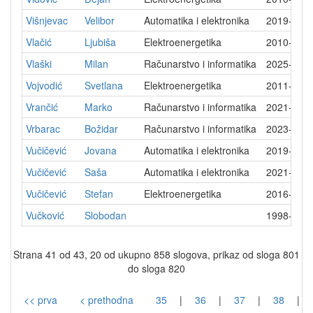
Višnjevac
Velibor
Automatika i elektronika
2019-12-
Vlačić
Ljubiša
Elektroenergetika
2010-11-
Vlaški
Milan
Računarstvo i informatika
2025-07-
Vojvodić
Svetlana
Elektroenergetika
2011-09-
Vrančić
Marko
Računarstvo i informatika
2021-11-
Vrbarac
Božidar
Računarstvo i informatika
2023-05-
Vučičević
Jovana
Automatika i elektronika
2019-12-
Vučičević
Saša
Automatika i elektronika
2021-12-
Vučičević
Stefan
Elektroenergetika
2016-09-
Vučković
Slobodan
1998-04-
Strana 41 od 43, 20 od ukupno 858 slogova, prikaz od sloga 801
do sloga 820
<< prva
< prethodna
35
|
36
|
37
|
38
|