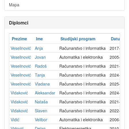
Mapa
Diplomci
Prezime
Ime
Studijski program
Datum di
Veselinović
Anja
Računarstvo i informatika
2017-09-
Veselinović
Jovan
Automatika i elektronika
2005-03-
Veselinović
Radoš
Računarstvo i informatika
2021-05-
Veselinović
Tanja
Računarstvo i informatika
2024-07-
Veselinović
Vladana
Računarstvo i informatika
2025-07-
Vidaković
Aleksandar
Računarstvo i informatika
2024-07-
Vidaković
Nataša
Računarstvo i informatika
2021-05-
Vidaković
Slaven
Računarstvo i informatika
2022-04-
Vidić
Velibor
Automatika i elektronika
2006-10-
Vidović
Dejan
Elektroenergetika
2010-10-