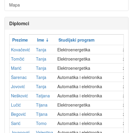
Mapa
Diplomci
Prezime
Ime
Studijski program
Datu
Kovačević
Tanja
Elektroenergetika
2009
Tomčić
Tanja
Elektroenergetika
2010
Marić
Tanja
Elektroenergetika
2019
Šarenac
Tanja
Automatika i elektronika
2002
Jovović
Tanja
Automatika i elektronika
2015
Nešković
Tatjana
Automatika i elektronika
2005
Lučić
Tijana
Elektroenergetika
2012
Begović
Tijana
Automatika i elektronika
2026
Sarić
Tomo
Automatika i elektronika
2002
Jovanović
Valentina
Automatika i elektronika
2024