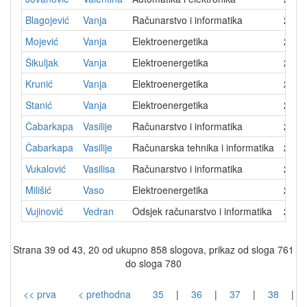
Blagojević
Vanja
Računarstvo i informatika
2023
Mojević
Vanja
Elektroenergetika
2007
Šikuljak
Vanja
Elektroenergetika
2014
Krunić
Vanja
Elektroenergetika
2015
Stanić
Vanja
Elektroenergetika
2022
Čabarkapa
Vasilije
Računarstvo i informatika
2022
Čabarkapa
Vasilije
Računarska tehnika i informatika
2025
Vukalović
Vasilisa
Računarstvo i informatika
2023
Milišić
Vaso
Elektroenergetika
2012
Vujinović
Vedran
Odsjek računarstvo i informatika
2016
Strana 39 od 43, 20 od ukupno 858 slogova, prikaz od sloga 761
do sloga 780
<< prva
< prethodna
35
|
36
|
37
|
38
|