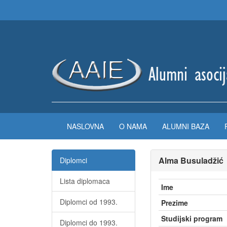
NASLOVNA
O NAMA
ALUMNI BAZA
Alma Busuladžić
Diplomci
Lista diplomaca
Ime
Diplomci od 1993.
Prezime
Studijski program
Diplomci do 1993.