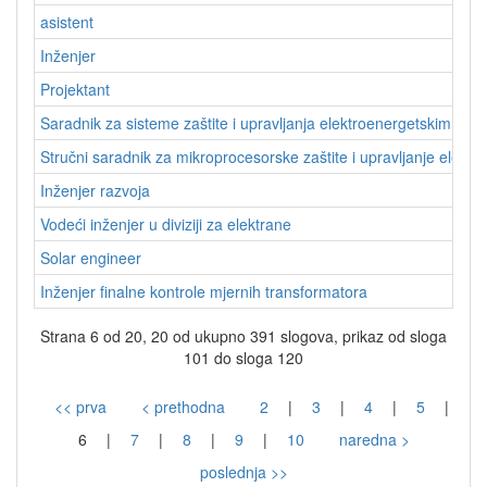
asistent
Inženjer
Projektant
Saradnik za sisteme zaštite i upravljanja elektroenergetskim post
Stručni saradnik za mikroprocesorske zaštite i upravljanje elekt
Inženjer razvoja
Vodeći inženjer u diviziji za elektrane
Solar engineer
Inženjer finalne kontrole mjernih transformatora
Strana 6 od 20, 20 od ukupno 391 slogova, prikaz od sloga
101 do sloga 120
<< prva
< prethodna
2
|
3
|
4
|
5
|
6
|
7
|
8
|
9
|
10
naredna >
poslednja >>